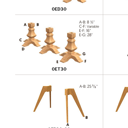
0ED30
0ET30