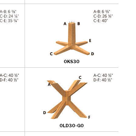
0KS30
0LD30-G0