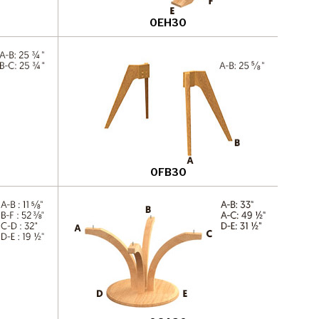
0EH30
0FB30