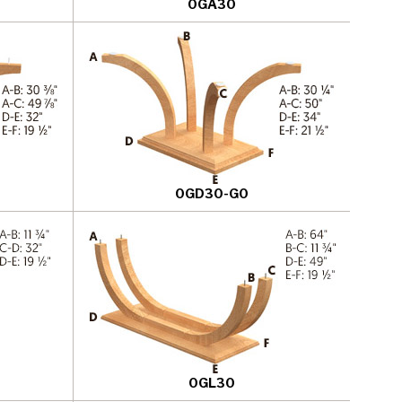
0GA30
0GD30-G0
0GL30