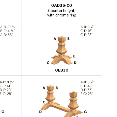
0AD36-C0
Counter height,
with chrome ring
0EB30