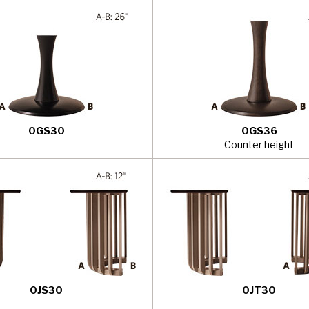
0GS30
0GS36
Counter height
0JS30
0JT30