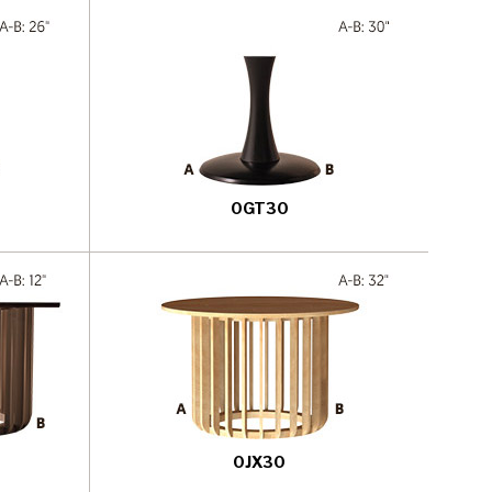
0GT30
0JX30