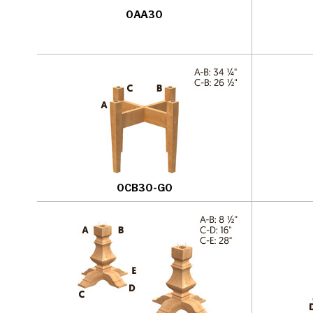
0AA30
0CB30-G0