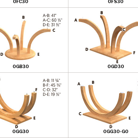
0FC30
0FS30
0GB30
0GD30
0GG30
0GG30-G0