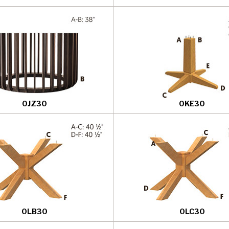
0JZ30
0KE30
0LB30
0LC30