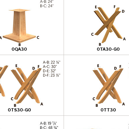
0QA30
0TA30-G0
0TS30-G0
0TT30