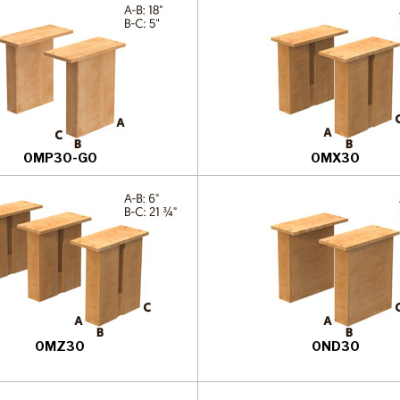
0MP30-G0
0MX30
0MZ30
0ND30