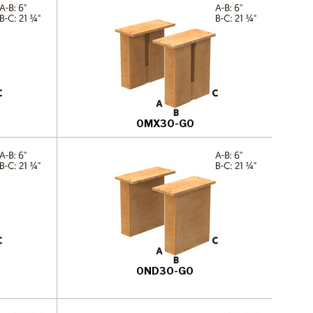
0MX30-G0
0ND30-G0