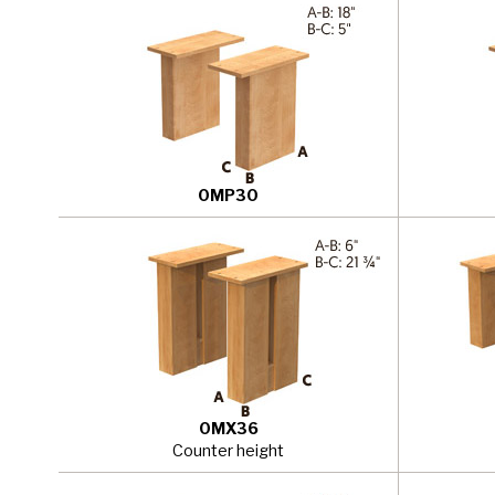
0MP30
0MX36
Counter height