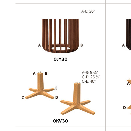
0JY30
0KV30