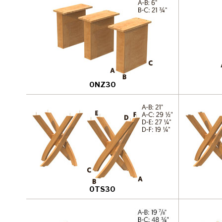
0NZ30
0TS30