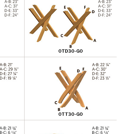
0TD30-G0
0TT30-G0