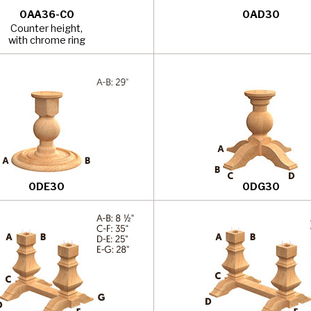
0AA36-C0
0AD30
Counter height,
with chrome ring
0DE30
0DG30