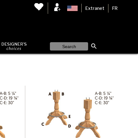
Extranet
FR
DESIGNER'S
choices