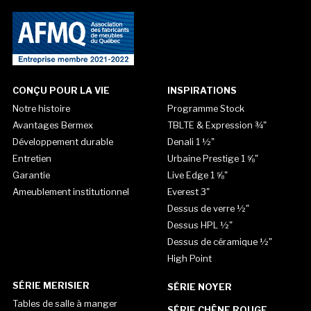
CONÇU POUR LA VIE
INSPIRATIONS
Notre histoire
Programme Stock
Avantages Bermex
TBLTE & Expression ¾"
Développement durable
Denali 1 ½"
Entretien
Urbaine Prestige 1 ⅝"
Garantie
Live Edge 1 ⅝"
Ameublement institutionnel
Everest 3"
Dessus de verre ½"
Dessus HPL ½"
Dessus de céramique ½"
High Point
SÉRIE MERISIER
SÉRIE NOYER
Tables de salle à manger
SÉRIE CHÊNE ROUGE