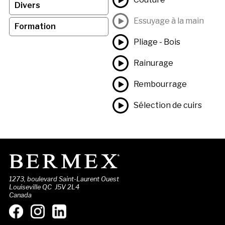
Divers
Essuyage à la main
Formation
Pliage - Bois
Rainurage
Rembourrage
Sélection de cuirs
1273, boulevard Saint-Laurent Ouest
Louiseville QC J5V 2L4
Canada