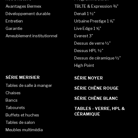
Avantages Bermex
TBLTE & Expression ¾"
Développement durable
Denali 1 ½"
Entretien
Urbaine Prestige 1 ⅝"
Garantie
Live Edge 1 ⅝"
Ameublement institutionnel
Everest 3"
Dessus de verre ½"
Dessus HPL ½"
Dessus de céramique ½"
High Point
SÉRIE MERISIER
SÉRIE NOYER
Tables de salle à manger
SÉRIE CHÊNE ROUGE
Chaises
SÉRIE CHÊNE BLANC
Bancs
Tabourets
TABLES - VERRE, HPL &
CÉRAMIQUE
Buffets et huches
Tables de salon
Meubles multimédia