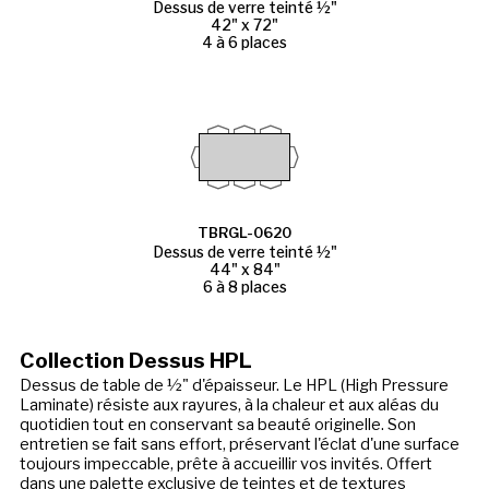
Dessus de verre teinté ½"
42" x 72"
4 à 6 places
TBRGL-0620
Dessus de verre teinté ½"
44" x 84"
6 à 8 places
Collection Dessus HPL
Dessus de table de ½" d'épaisseur. Le HPL (High Pressure
Laminate) résiste aux rayures, à la chaleur et aux aléas du
quotidien tout en conservant sa beauté originelle. Son
entretien se fait sans effort, préservant l'éclat d'une surface
toujours impeccable, prête à accueillir vos invités. Offert
dans une palette exclusive de teintes et de textures