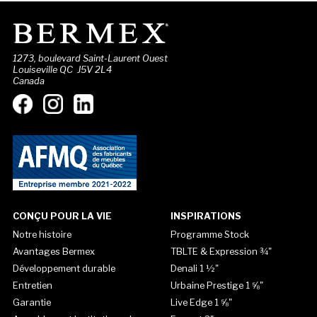
1273, boulevard Saint-Laurent Ouest
Louiseville QC J5V 2L4
Canada
CONÇU POUR LA VIE
INSPIRATIONS
Notre histoire
Programme Stock
Avantages Bermex
TBLTE & Expression ¾"
Développement durable
Denali 1 ½"
Entretien
Urbaine Prestige 1 ⅝"
Garantie
Live Edge 1 ⅝"