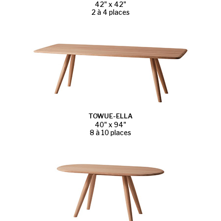
42" x 42"
2 à 4 places
TOWUE-ELLA
40" x 94"
8 à 10 places