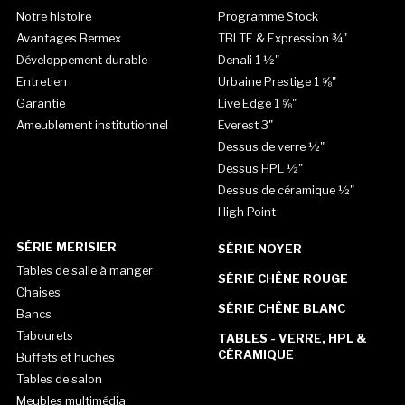
Notre histoire
Programme Stock
Avantages Bermex
TBLTE & Expression ¾"
Développement durable
Denali 1 ½"
Entretien
Urbaine Prestige 1 ⅝"
Garantie
Live Edge 1 ⅝"
Ameublement institutionnel
Everest 3"
Dessus de verre ½"
Dessus HPL ½"
Dessus de céramique ½"
High Point
SÉRIE MERISIER
SÉRIE NOYER
Tables de salle à manger
SÉRIE CHÊNE ROUGE
Chaises
SÉRIE CHÊNE BLANC
Bancs
Tabourets
TABLES - VERRE, HPL &
CÉRAMIQUE
Buffets et huches
Tables de salon
Meubles multimédia