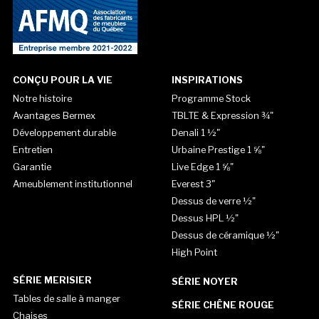
CONÇU POUR LA VIE
INSPIRATIONS
Notre histoire
Programme Stock
Avantages Bermex
TBLTE & Expression ¾"
Développement durable
Denali 1 ½"
Entretien
Urbaine Prestige 1 ⅝"
Garantie
Live Edge 1 ⅝"
Ameublement institutionnel
Everest 3"
Dessus de verre ½"
Dessus HPL ½"
Dessus de céramique ½"
High Point
SÉRIE MERISIER
SÉRIE NOYER
Tables de salle à manger
SÉRIE CHÊNE ROUGE
Chaises