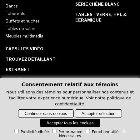
SÉRIE CHÊNE BLANC
Bancs
Tabourets
TABLES - VERRE, HPL &
CÉRAMIQUE
Buffets et huches
Tables de salon
Meubles multimédia
CAPSULES VIDÉO
TROUVEZ DÉTAILLANT
EXTRANET
CARRIÈRE
Consentement relatif aux témoins
CONTACTEZ-NOUS
Nous utilisons des témoins pour personnaliser nos contenus et
faciliter votre expérience numérique.
Voir notre politique de
États-Unis
confidentialité
.
Continuer sans cookies
Accepter sélection
Accepter tous les cookies
Publicité ciblée
Performance
Fonctionnalité
Nécessaires
Politique de confidentialité