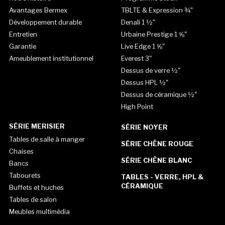
Avantages Bermex
TBLTE & Expression ¾"
Développement durable
Denali 1 ½"
Entretien
Urbaine Prestige 1 ⅝"
Garantie
Live Edge 1 ⅝"
Ameublement institutionnel
Everest 3"
Dessus de verre ½"
Dessus HPL ½"
Dessus de céramique ½"
High Point
SÉRIE MERISIER
SÉRIE NOYER
Tables de salle à manger
SÉRIE CHÊNE ROUGE
Chaises
SÉRIE CHÊNE BLANC
Bancs
Tabourets
TABLES - VERRE, HPL &
CÉRAMIQUE
Buffets et huches
Tables de salon
Meubles multimédia