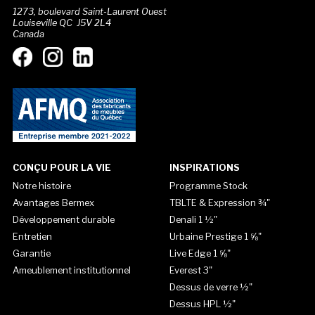
1273, boulevard Saint-Laurent Ouest
Louiseville QC J5V 2L4
Canada
CONÇU POUR LA VIE
INSPIRATIONS
Notre histoire
Programme Stock
Avantages Bermex
TBLTE & Expression ¾"
Développement durable
Denali 1 ½"
Entretien
Urbaine Prestige 1 ⅝"
Garantie
Live Edge 1 ⅝"
Ameublement institutionnel
Everest 3"
Dessus de verre ½"
Dessus HPL ½"