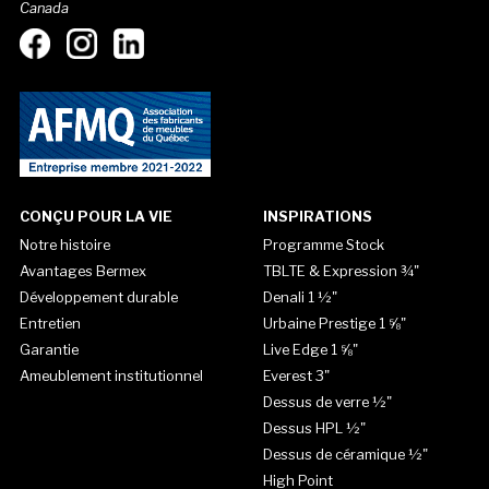
Canada
CONÇU POUR LA VIE
INSPIRATIONS
Notre histoire
Programme Stock
Avantages Bermex
TBLTE & Expression ¾"
Développement durable
Denali 1 ½"
Entretien
Urbaine Prestige 1 ⅝"
Garantie
Live Edge 1 ⅝"
Ameublement institutionnel
Everest 3"
Dessus de verre ½"
Dessus HPL ½"
Dessus de céramique ½"
High Point