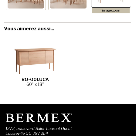
image zoom
Vous aimerez aussi...
BO-00LUCA
60" x 18"
1273, boulevard Saint-Laurent Ouest
Louiseville QC J5V 2L4