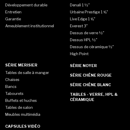
Développement durable
Denali 1 ½"
Entretien
Urbaine Prestige 1 ⅝"
Garantie
Live Edge 1 ⅝"
Ameublement institutionnel
Everest 3"
Dessus de verre ½"
Dessus HPL ½"
Dessus de céramique ½"
High Point
SÉRIE MERISIER
SÉRIE NOYER
Tables de salle à manger
SÉRIE CHÊNE ROUGE
Chaises
SÉRIE CHÊNE BLANC
Bancs
Tabourets
TABLES - VERRE, HPL &
CÉRAMIQUE
Buffets et huches
Tables de salon
Meubles multimédia
CAPSULES VIDÉO