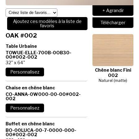
+ Agrandir
Ajoutez ces modèles à la liste de
Télécharger
favoris
OAK #002
Table Urbaine
TOWUE-ELLE-700B-0OB30-
00#002-002
32" x 64"
Chêne blanc Fini
002
Naturel (matte)
Chaise en chêne blanc
CO-ANNA-0W000-00-00#002-
002
Buffet en chêne blanc
BO-00LUCA-00-7-0000-000-
00#002-002