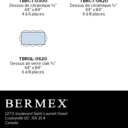
TBRCT-0300
TBRCT-0620
Dessus de céramique ½"
Dessus de céramique ½"
44" x 84"
44" x 84"
4 à 6 places
6 à 8 places
TBRGL-0620
Dessus de verre clair ½"
44" x 84"
6 à 8 places
1273, boulevard Saint-Laurent Ouest
Louiseville QC J5V 2L4
Canada