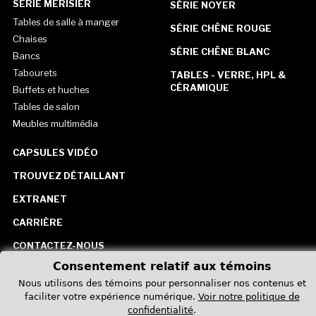
SÉRIE MERISIER
SÉRIE NOYER
Tables de salle à manger
SÉRIE CHÊNE ROUGE
Chaises
SÉRIE CHÊNE BLANC
Bancs
Tabourets
TABLES - VERRE, HPL &
CÉRAMIQUE
Buffets et huches
Tables de salon
Meubles multimédia
CAPSULES VIDÉO
TROUVEZ DÉTAILLANT
EXTRANET
CARRIÈRE
CONTACTEZ-NOUS
Consentement relatif aux témoins
États-Unis
Nous utilisons des témoins pour personnaliser nos contenus et
faciliter votre expérience numérique.
Voir notre politique de
confidentialité
.