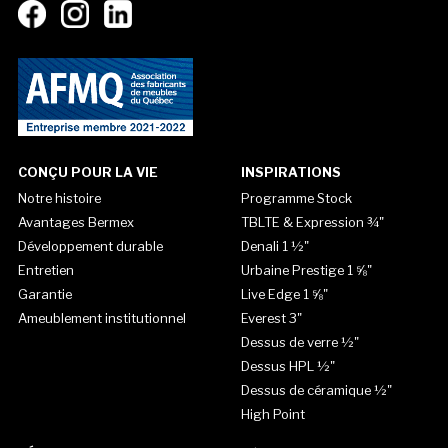
CONÇU POUR LA VIE
INSPIRATIONS
Notre histoire
Programme Stock
Avantages Bermex
TBLTE & Expression ¾"
Développement durable
Denali 1 ½"
Entretien
Urbaine Prestige 1 ⅝"
Garantie
Live Edge 1 ⅝"
Ameublement institutionnel
Everest 3"
Dessus de verre ½"
Dessus HPL ½"
Dessus de céramique ½"
High Point