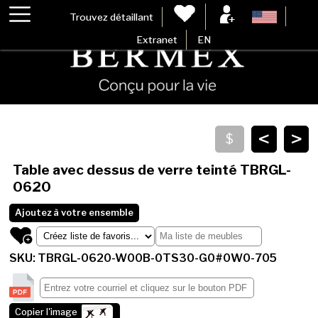
Trouvez détaillant
Extranet
EN
<
>
Table avec dessus de verre teinté
TBRGL-
0620
Ajoutez à votre ensemble
SKU: TBRGL-0620-W00B-0TS30-G0#0W0-705
Copier l'image