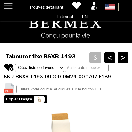
Trouvez détaillant
Extranet
EN
<
>
Tabouret fixe
BSXB-1493
SKU: BSXB-1493-0U000-0M24-00#707-F139
Copier l'image