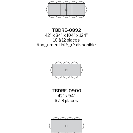
TBDRE-0892
42" x 84" x 104" x 124"
10 à 12 places
Rangement intégré disponible
TBDRE-0900
42" x 94"
6 à 8 places