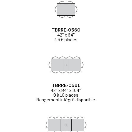
TBRRE-0560
42" x 64"
4 à 6 places
TBRRE-0591
42" x 84" x 104"
8 à 10 places
Rangement intégré disponible