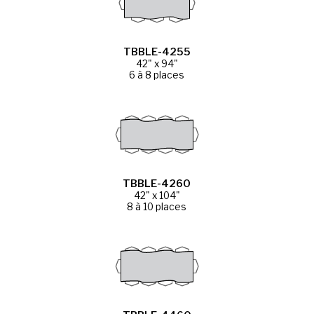
TBBLE-4255
42" x 94"
6 à 8 places
TBBLE-4260
42" x 104"
8 à 10 places