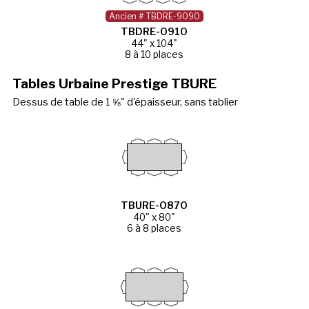
Ancien # TBDRE-9090
TBDRE-0910
44" x 104"
8 à 10 places
Tables Urbaine Prestige TBURE
Dessus de table de 1 ⅝" d'épaisseur, sans tablier
TBURE-0870
40" x 80"
6 à 8 places