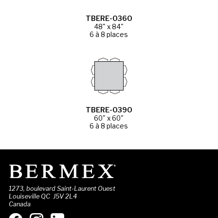
TBERE-0360
48" x 84"
6 à 8 places
TBERE-0390
60" x 60"
6 à 8 places
1273, boulevard Saint-Laurent Ouest
Louiseville QC J5V 2L4
Canada