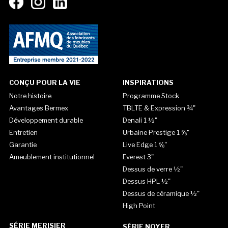
CONÇU POUR LA VIE
INSPIRATIONS
Notre histoire
Programme Stock
Avantages Bermex
TBLTE & Expression ¾"
Développement durable
Denali 1 ½"
Entretien
Urbaine Prestige 1 ⅝"
Garantie
Live Edge 1 ⅝"
Ameublement institutionnel
Everest 3"
Dessus de verre ½"
Dessus HPL ½"
Dessus de céramique ½"
High Point
SÉRIE MERISIER
SÉRIE NOYER