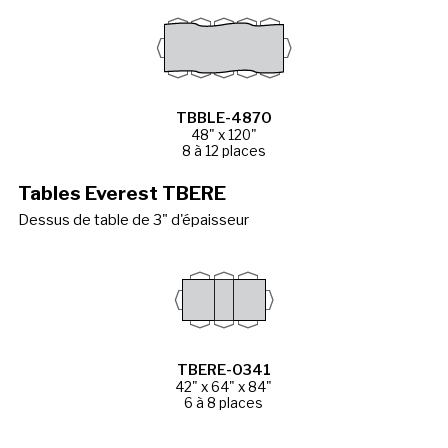
TBBLE-4870
48" x 120"
8 à 12 places
Tables Everest TBERE
Dessus de table de 3" d'épaisseur
TBERE-0341
42" x 64" x 84"
6 à 8 places