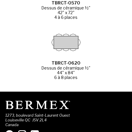
TBRCT-0570
Dessus de céramique ½"
42" x 72"
4 à 6 places
TBRCT-0620
Dessus de céramique ½"
44" x 84"
6 à 8 places
1273, boulevard Saint-Laurent Ouest
Louiseville QC J5V 2L4
Canada