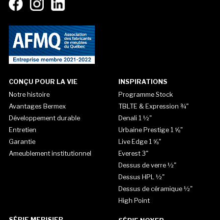
CONÇU POUR LA VIE
INSPIRATIONS
Notre histoire
Programme Stock
Avantages Bermex
TBLTE & Expression ¾"
Développement durable
Denali 1 ½"
Entretien
Urbaine Prestige 1 ⅝"
Garantie
Live Edge 1 ⅝"
Ameublement institutionnel
Everest 3"
Dessus de verre ½"
Dessus HPL ½"
Dessus de céramique ½"
High Point
SÉRIE MERISIER