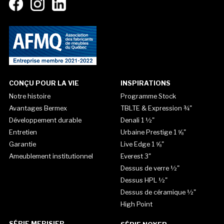
CONÇU POUR LA VIE
INSPIRATIONS
Notre histoire
Programme Stock
Avantages Bermex
TBLTE & Expression ¾"
Développement durable
Denali 1 ½"
Entretien
Urbaine Prestige 1 ⅝"
Garantie
Live Edge 1 ⅝"
Ameublement institutionnel
Everest 3"
Dessus de verre ½"
Dessus HPL ½"
Dessus de céramique ½"
High Point
SÉRIE MERISIER