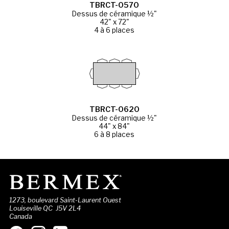
TBRCT-0570
Dessus de céramique ½"
42" x 72"
4 à 6 places
TBRCT-0620
Dessus de céramique ½"
44" x 84"
6 à 8 places
1273, boulevard Saint-Laurent Ouest
Louiseville QC J5V 2L4
Canada