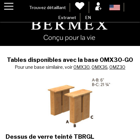
Trouvez détaillant
Extranet
EN
Tables disponibles avec la base 0MX30-G0
Pour une base similaire, voir
0MX30
,
0MX36
,
0MZ30
Dessus de verre teinté TBRGL