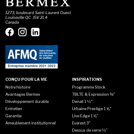
1273, boulevard Saint-Laurent Ouest
Louiseville QC J5V 2L4
Canada
CONÇU POUR LA VIE
INSPIRATIONS
Notre histoire
Programme Stock
Avantages Bermex
TBLTE & Expression ¾"
Développement durable
Denali 1 ½"
Entretien
Urbaine Prestige 1 ⅝"
Garantie
Live Edge 1 ⅝"
Ameublement institutionnel
Everest 3"
Dessus de verre ½"