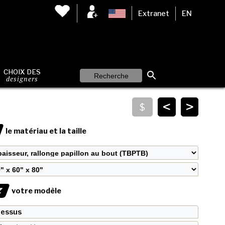
Extranet
EN
CHOIX DES
designers
<
>
le matériau et la taille
Z
votre modèle
 dessus