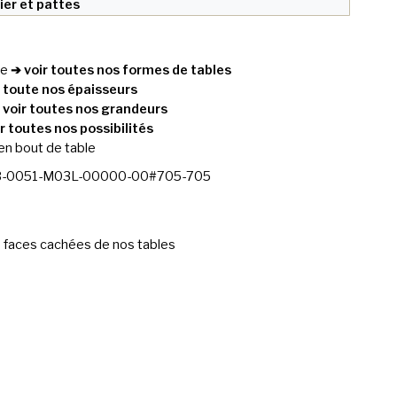
lier et pattes
re
➔ voir toutes nos formes de tables
 toute nos épaisseurs
 voir toutes nos grandeurs
r toutes nos possibilités
 en bout de table
-0051-M03L-00000-00#705-705
 faces cachées de nos tables