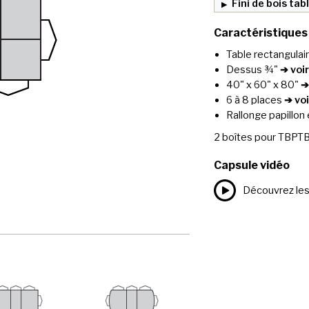
Fini de bois tab
Caractéristiques
Table rectangulai
Dessus ¾"
➔ voir
40" x 60" x 80"
➔
6 à 8 places
➔ voi
Rallonge papillon
2
boîtes pour
TBPTB
Capsule vidéo
Découvrez les