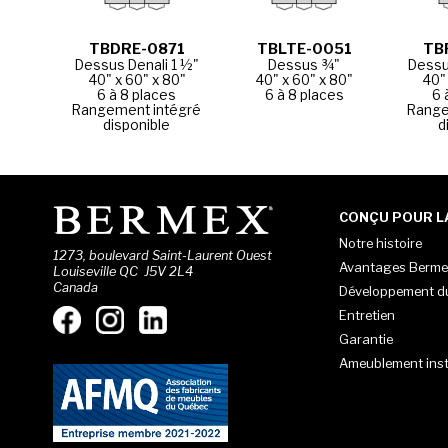
TBDRE-0871
TBLTE-0051
TB
Dessus Denali 1 ½"
Dessus ¾"
Dessu
40" x 60" x 80"
40" x 60" x 80"
40"
6 à 8 places
6 à 8 places
6 
Rangement intégré
Range
disponible
d
CONÇU POUR LA
Notre histoire
1273, boulevard Saint-Laurent Ouest
Avantages Berme
Louiseville QC J5V 2L4
Canada
Développement d
Entretien
Garantie
Ameublement inst