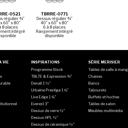
RRE-0521
TBRRE-0771
s régulier ¾"
Dessus régulier ¾"
 x 60" x 80"
40" x 60" x 80"
à 8 places
6 à 8 places
ment intégré
Rangement intégré
isponible
disponible
 VIE
INSPIRATIONS
SÉRIE MERISIER
Programme Stock
Tables de salle à mang
x
TBLTE & Expression ¾"
Chaises
urable
Denali 1 ½"
Bancs
Urbaine Prestige 1 ⅝"
Tabourets
Live Edge 1 ⅝"
Buffets et huches
itutionnel
Everest 3"
Tables de salon
Dessus de verre ½"
Meubles multimédia
Dessus HPL ½"
Dessus de céramique ½"