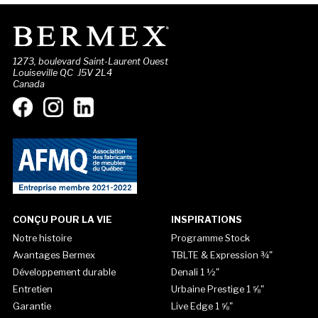
1273, boulevard Saint-Laurent Ouest
Louiseville QC J5V 2L4
Canada
CONÇU POUR LA VIE
INSPIRATIONS
Notre histoire
Programme Stock
Avantages Bermex
TBLTE & Expression ¾"
Développement durable
Denali 1 ½"
Entretien
Urbaine Prestige 1 ⅝"
Garantie
Live Edge 1 ⅝"