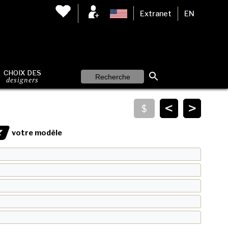
Extranet
EN
CHOIX DES
designers
<
>
Z
votre modèle