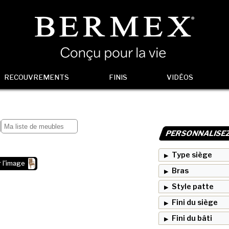
RECOUVREMENTS
FINIS
VIDÉOS
PERSONNALISE
Type siège
 l'image
Bras
Style patte
Fini du siège
Fini du bâti