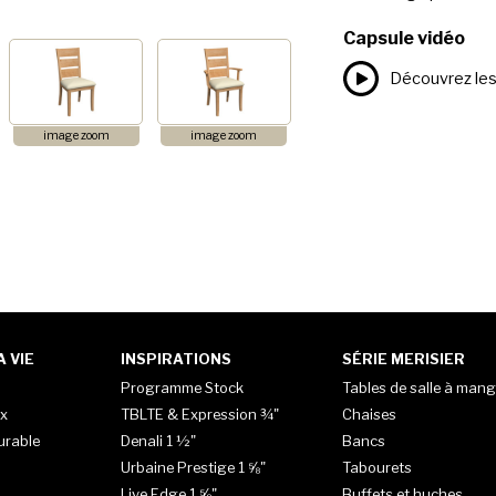
Capsule vidéo
Découvrez les
image zoom
image zoom
 VIE
INSPIRATIONS
SÉRIE MERISIER
Programme Stock
Tables de salle à mang
x
TBLTE & Expression ¾"
Chaises
urable
Denali 1 ½"
Bancs
Urbaine Prestige 1 ⅝"
Tabourets
Live Edge 1 ⅝"
Buffets et huches