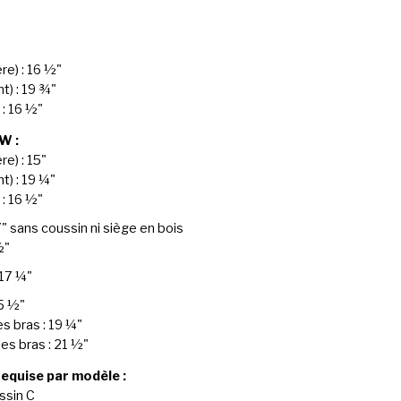
re) : 16 ½"
t) : 19 ¾"
: 16 ½"
W :
re) : 15"
t) : 19 ¼"
: 16 ½"
7" sans coussin ni siège en bois
½"
 17 ¼"
25 ½"
s bras : 19 ¼"
es bras : 21 ½"
requise par modèle :
ssin C