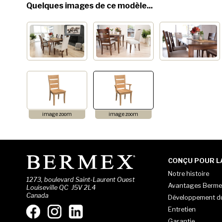
Quelques images de ce modèle...
image zoom
image zoom
CONÇU POUR LA
Notre histoire
1273, boulevard Saint-Laurent Ouest
Avantages Berme
Louiseville QC J5V 2L4
Canada
Développement d
Entretien
Garantie