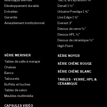
Avantages Bermex
TBLTE & Expression ¾"
Développement durable
Denali 1 ½"
Entretien
Urbaine Prestige 1 ⅝"
Garantie
Live Edge 1 ⅝"
Ameublement institutionnel
Everest 3"
Dessus de verre ½"
Dessus HPL ½"
Dessus de céramique ½"
High Point
SÉRIE MERISIER
SÉRIE NOYER
Tables de salle à manger
SÉRIE CHÊNE ROUGE
Chaises
SÉRIE CHÊNE BLANC
Bancs
Tabourets
TABLES - VERRE, HPL &
CÉRAMIQUE
Buffets et huches
Tables de salon
Meubles multimédia
CAPSULES VIDÉO