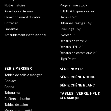
Notre histoire
Programme Stock
Avantages Bermex
TBLTE & Expression ¾"
Développement durable
Denali 1 ½"
Entretien
Urbaine Prestige 1 ⅝"
Garantie
Live Edge 1 ⅝"
Ameublement institutionnel
Everest 3"
Dessus de verre ½"
Dessus HPL ½"
Dessus de céramique ½"
High Point
SÉRIE MERISIER
SÉRIE NOYER
Tables de salle à manger
SÉRIE CHÊNE ROUGE
Chaises
SÉRIE CHÊNE BLANC
Bancs
Tabourets
TABLES - VERRE, HPL &
CÉRAMIQUE
Buffets et huches
Tables de salon
Meubles multimédia