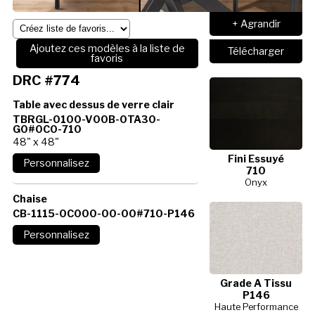
+ Agrandir
Ajoutez ces modèles à la liste de
Télécharger
favoris
DRC #774
Table avec dessus de verre clair
TBRGL-0100-V00B-0TA30-
G0#0C0-710
48" x 48"
Fini Essuyé
710
Onyx
Chaise
CB-1115-0C000-00-00#710-P146
Grade A Tissu
P146
Haute Performance