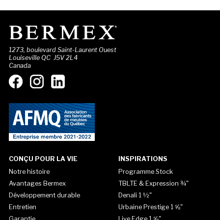
1273, boulevard Saint-Laurent Ouest
Louiseville QC J5V 2L4
Canada
CONÇU POUR LA VIE
INSPIRATIONS
Notre histoire
Programme Stock
Avantages Bermex
TBLTE & Expression ¾"
Développement durable
Denali 1 ½"
Entretien
Urbaine Prestige 1 ⅝"
Garantie
Live Edge 1 ⅝"