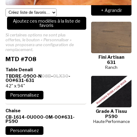
+ Agrandir
Ajoutez ces modèles à la liste de
favoris
Si certaines options ne sont plus
offertes, le bouton « Personnaliser »
vous proposera une configuration de
remplacement.
Fini Artisan
MTD #708
631
Ranch
Table Denali
TBDRE-0900-N
08B
-
0LX30
-
00#631-631
42" x 94"
Chaise
Grade A Tissu
P590
CB-1614-0U000-0M-00#631-
P590
Haute Performance