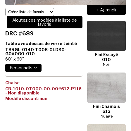
+ Agrandir
Ajoutez ces modèles à la liste de
favoris
DRC #689
Table avec dessus de verre teinté
TBRGL-0140-T00B-0LD30-
G0#0G0-010
Fini Essuyé
60" x 60"
010
Noir
Chaise
CB-1010-0T000-00-00#612-P116
- Non disponible
Modèle discontinué
Fini Chamois
612
Nuage