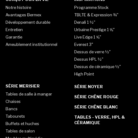
Notre histoire
Programme Stock
Avantages Bermex
TBLTE & Expression ¾"
Développement durable
Denali 1 ½"
Entretien
Urbaine Prestige 1 ⅝"
Garantie
Live Edge 1 ⅝"
Ameublement institutionnel
Everest 3"
Dessus de verre ½"
Dessus HPL ½"
Dessus de céramique ½"
High Point
SÉRIE MERISIER
SÉRIE NOYER
Tables de salle à manger
SÉRIE CHÊNE ROUGE
Chaises
SÉRIE CHÊNE BLANC
Bancs
Tabourets
TABLES - VERRE, HPL &
CÉRAMIQUE
Buffets et huches
Tables de salon