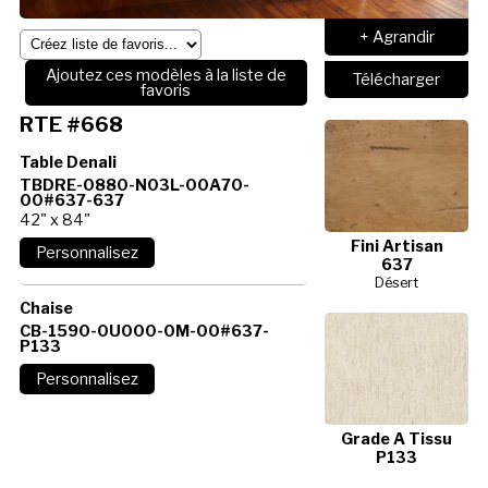
+ Agrandir
Ajoutez ces modèles à la liste de
Télécharger
favoris
RTE #668
Table Denali
TBDRE-0880-N03L-00A70-
00#637-637
42" x 84"
Fini Artisan
637
Désert
Chaise
CB-1590-0U000-0M-00#637-
P133
Grade A Tissu
P133